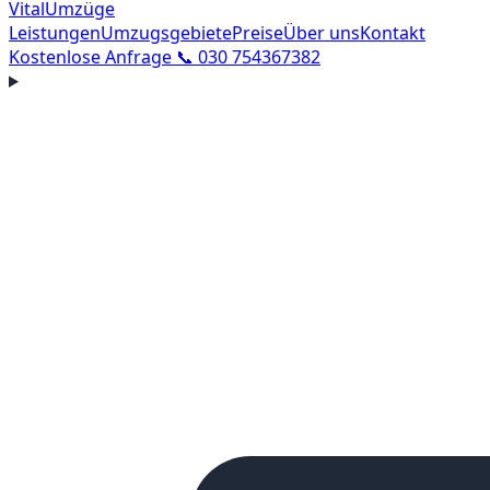
Vital
Umzüge
Leistungen
Umzugsgebiete
Preise
Über uns
Kontakt
Kostenlose Anfrage
📞 030 754367382